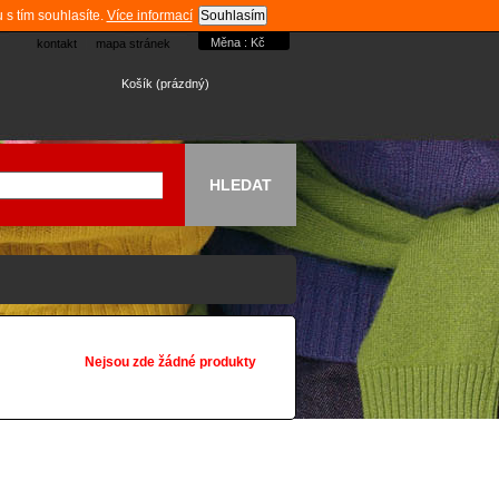
 s tím souhlasíte.
Více informací
Souhlasím
Měna : Kč
kontakt
mapa stránek
Košík
(prázdný)
Nejsou zde žádné produkty