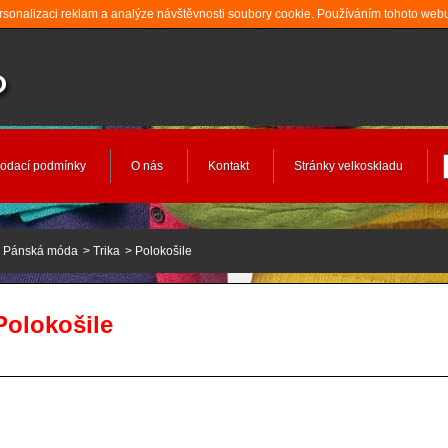
rsonalizaci reklam a analýze návštěvnosti soubory cookie. Používáním tohoto webu
odací podmínky
O nás
Kontakt
Stránky velkoskladu
Pánská móda
>
Trika
>
Polokošile
Polokošile