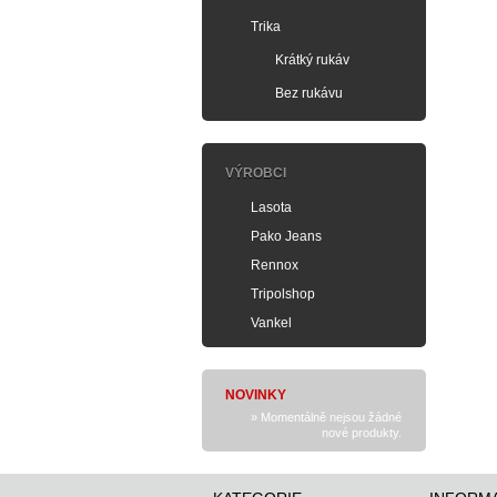
Trika
Krátký rukáv
Bez rukávu
VÝROBCI
Lasota
Pako Jeans
Rennox
Tripolshop
Vankel
NOVINKY
» Momentálně nejsou žádné
nové produkty.