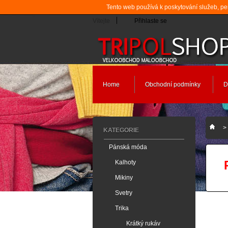
Tento web používá k poskytování služeb, pe
Vítejte
Přihlaste se
Home
Obchodní podmínky
D
>
KATEGORIE
Pánská móda
Kalhoty
Mikiny
Svetry
Trika
Krátký rukáv