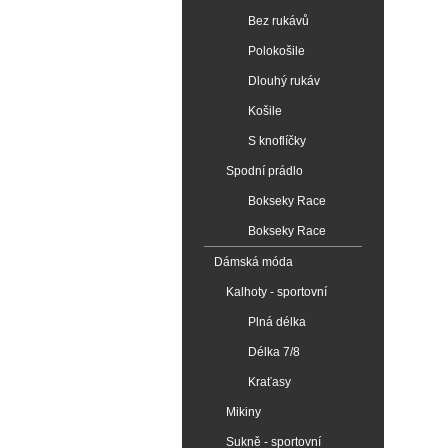
Bez rukávů
Polokošile
Dlouhý rukáv
Košile
S knoflíčky
Spodní prádlo
Bokseky Race
Bokseky Race
Dámská móda
Kalhoty - sportovní
Plná délka
Délka 7/8
Kraťasy
Mikiny
Sukně - sportovní